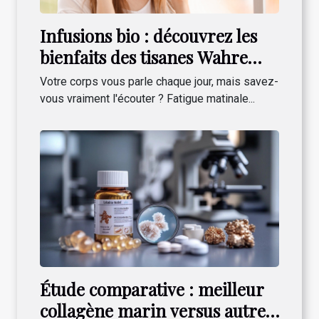
Infusions bio : découvrez les
bienfaits des tisanes Wahre
Lebenswerte pour votre bien-
Votre corps vous parle chaque jour, mais savez-
être quotidien !
vous vraiment l'écouter ? Fatigue matinale...
Étude comparative : meilleur
collagène marin versus autres