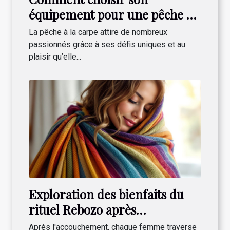
équipement pour une pêche à
la carpe réussie ?
La pêche à la carpe attire de nombreux
passionnés grâce à ses défis uniques et au
plaisir qu’elle...
Exploration des bienfaits du
rituel Rebozo après
l'accouchement
Après l'accouchement, chaque femme traverse